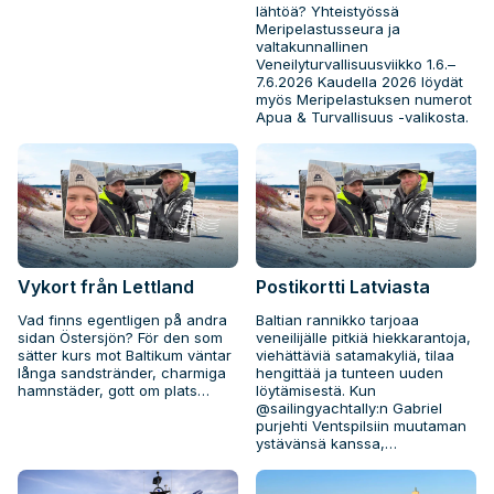
lähtöä? Yhteistyössä
Meripelastusseura ja
valtakunnallinen
Veneilyturvallisuusviikko 1.6.–
7.6.2026 Kaudella 2026 löydät
myös Meripelastuksen numerot
Apua & Turvallisuus -valikosta.
Vykort från Lettland
Postikortti Latviasta
Vad finns egentligen på andra
Baltian rannikko tarjoaa
sidan Östersjön? För den som
veneilijälle pitkiä hiekkarantoja,
sätter kurs mot Baltikum väntar
viehättäviä satamakyliä, tilaa
långa sandstränder, charmiga
hengittää ja tunteen uuden
hamnstäder, gott om plats…
löytämisestä. Kun
@sailingyachtally:n Gabriel
purjehti Ventspilsiin muutaman
ystävänsä kanssa,…