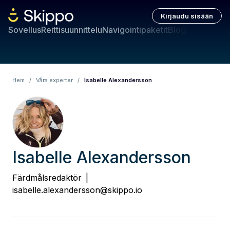
Kirjaudu sisään
Sovellus
Reittisuunnittelu
Navigointipaketit
Blogi
Hem
/
Våra experter
/
Isabelle Alexandersson
Isabelle Alexandersson
Färdmålsredaktör
|
isabelle.alexandersson@skippo.io