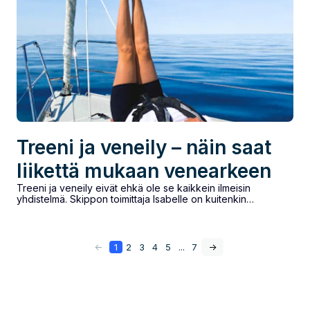
Treeni ja veneily – näin saat
liikettä mukaan venearkeen
Treeni ja veneily eivät ehkä ole se kaikkein ilmeisin
yhdistelmä. Skippon toimittaja Isabelle on kuitenkin
huomannut, että liikettä löytyy veneillessä yllättävän paljon....
<-
1
2
3
4
5
...
7
->