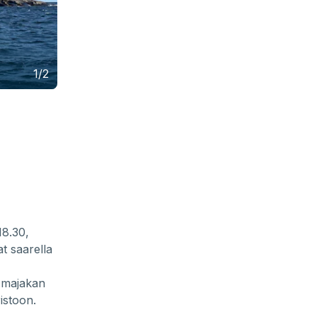
1/2
18.30,
t saarella
 majakan
istoon.