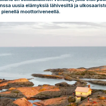
anssa uusia elämyksiä lähivesiltä ja ulkosaarist
 pienellä moottoriveneellä.