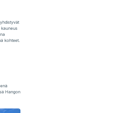
 yhdistyvät
u kauneus
ina
mä kohteet.
senä
ässä Hangon