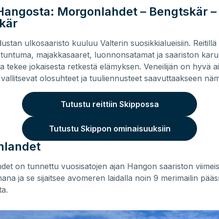
Hangosta: Morgonlahdet – Bengtskär –
kär
stan ulkosaaristo kuuluu Valterin suosikkialueisiin. Reitillä
tuntuma, majakkasaaret, luonnonsatamat ja saariston kar
oka tekee jokaisesta retkestä elämyksen. Veneilijän on hyvä a
vallitsevat olosuhteet ja tuuliennusteet saavuttaakseen nä
Tutustu reittiin Skippossa
Tutustu Skippon ominaisuuksiin
nlandet
et on tunnettu vuosisatojen ajan Hangon saariston viimei
ana ja se sijaitsee avomeren laidalla noin 9 merimailin pä
ta.