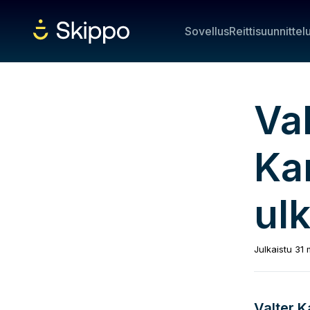
Sovellus
Reittisuunnittel
Val
Ka
ul
Julkaistu
31 
Valter Ka