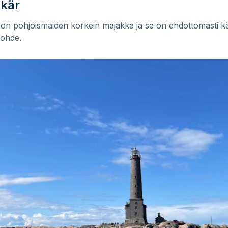
kär
on pohjoismaiden korkein majakka ja se on ehdottomasti k
kohde.