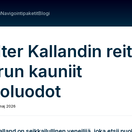
u
Navigointipaketit
Blogi
ter Kallandin reit
run kauniit
koluodot
maj 2026
lland on seikkailullinen veneilijä, joka etsii pu