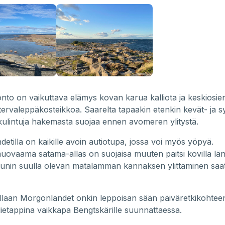
nto on vaikuttava elämys kovan karua kalliota ja keskiosie
ervaleppäkosteikkoa. Saarelta tapaakin etenkin kevät- ja
kulintuja hakemasta suojaa ennen avomeren ylitystä.
etilla on kaikille avoin autiotupa, jossa voi myös yöpyä.
vaama satama-allas on suojaisa muuten paitsi kovilla länsi
guunin suulla olevan matalamman kannaksen ylittäminen saat
laan Morgonlandet onkin leppoisan sään päiväretkikohteena
lietappina vaikkapa Bengtskärille suunnattaessa.