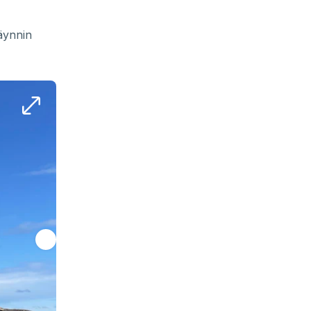
äynnin