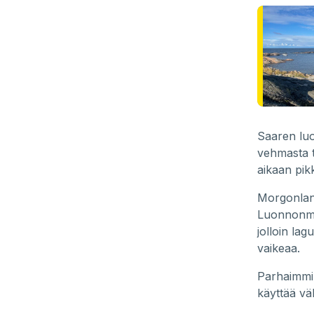
Saaren luo
vehmasta t
aikaan pik
Morgonland
Luonnonmuo
jolloin la
vaikeaa.
Parhaimmil
käyttää vä