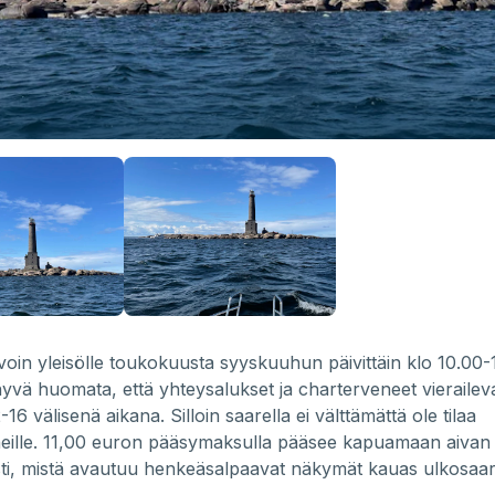
voin yleisölle toukokuusta syyskuuhun päivittäin klo 10.00-
yvä huomata, että yhteysalukset ja charterveneet vieraileva
-16 välisenä aikana. Silloin saarella ei välttämättä ole tilaa
neille. 11,00 euron pääsymaksulla pääsee kapuamaan aivan
sti, mistä avautuu henkeäsalpaavat näkymät kauas ulkosaar