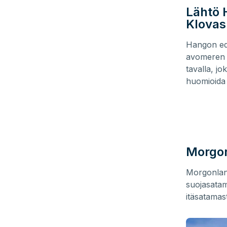
Lähtö 
Klovas
Hangon edu
avomeren 
tavalla, j
huomioida 
Morgo
Morgonland
suojasatam
itäsatamas