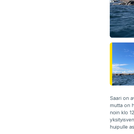
Saari on a
mutta on h
noin klo 12
yksityisve
huipulle a