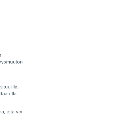
n
 syysmuuton
tuulilla,
taa olla
, jota voi