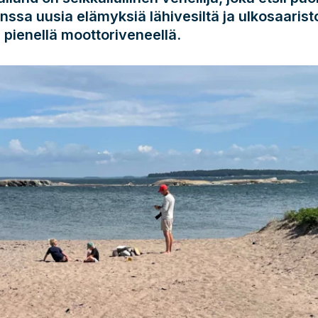
anssa uusia elämyksiä lähivesiltä ja ulkosaarist
 pienellä moottoriveneellä.