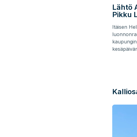
Lähtö A
Pikku 
Itäisen Hel
luonnonrau
kaupungin l
kesäpäivän
Kallios