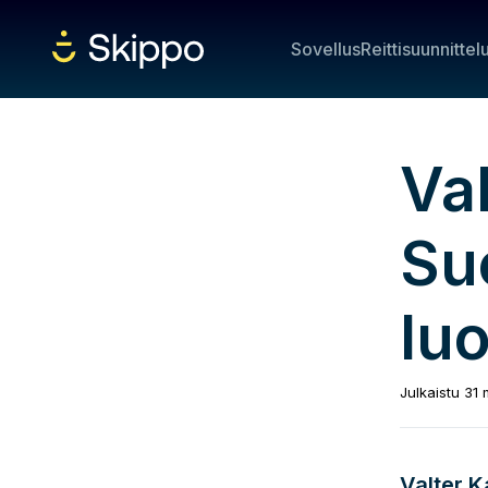
Sovellus
Reittisuunnittel
Val
Su
lu
Julkaistu
31 
Valter Ka