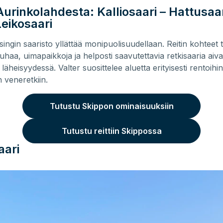
urinkolahdesta: Kalliosaari – Hattusaar
Leikosaari
singin saaristo yllättää monipuolisuudellaan. Reitin kohteet 
haa, uimapaikkoja ja helposti saavutettavia retkisaaria aiv
äheisyydessä. Valter suosittelee aluetta erityisesti rentoihin
 veneretkiin.
Tutustu Skippon ominaisuuksiin
Tutustu reittiin Skippossa
aari