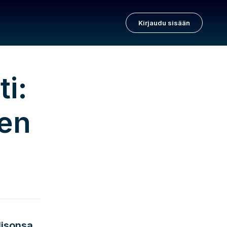
Kirjaudu sisään
ti:
ien
olisonsa