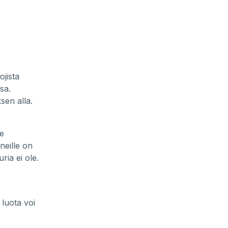
jista
sa.
sen alla.
le
neille on
ria ei ole.
 luota voi