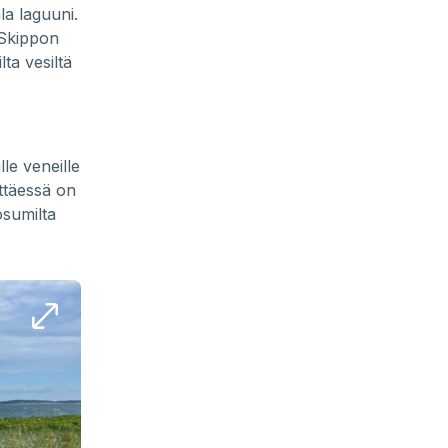
la laguuni.
 Skippon
ta vesiltä
le veneille
ttäessä on
osumilta