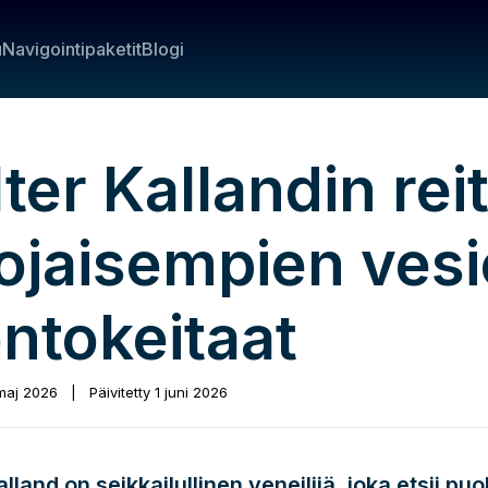
u
Navigointipaketit
Blogi
ter Kallandin reit
ojaisempien ves
ontokeitaat
maj 2026
|
Päivitetty
1 juni 2026
lland on seikkailullinen veneilijä, joka etsii pu