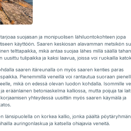
i tarjoaa suojaisan ja monipuolisen lähiluontokohteen jopa
iseen käyttöön. Saaren keskiosan alavamman metsikön suo
linen telttapaikka, mikä antaa suojaa lähes millä säällä tahan
 uusittu tulipaikka ja kaksi laavua, joissa voi ruokailla katok
hdalla saaren itäreunalla on myös saaren kenties paras
spaikka. Pienemmillä veneillä voi rantautua suoraan pienel
leelle, mikä on edessä olevan luodon kohdalla. Isommille ve
t ja eräänlainen betoniaskelma kalliossa, mutta poijuja tai laitu
 korjaamisen yhteydessä uusittiin myös saaren käymälä ja
atos.
en länsipuolella on korkea kallio, jonka päältä pöytäryhmän
hailla auringonlaskua ja katsella ohiajavia veneitä.