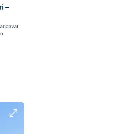
i –
tarjoavat
an