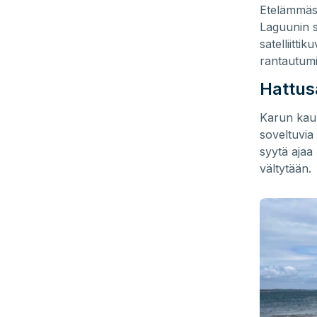
Etelämmäs 
Laguunin s
satelliitti
rantautumi
Hattus
Karun kaun
soveltuvia
syytä ajaa
vältytään.