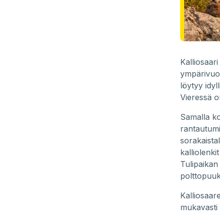
Kalliosaar
ympärivuot
löytyy idyl
Vieressä on
Samalla ko
rantautumi
sorakaista
kalliolenki
Tulipaikan
polttopuuk
Kalliosaar
mukavasti i