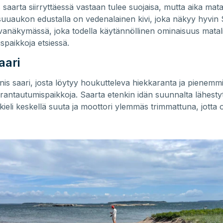
saarta siirryttäessä vastaan tulee suojaisa, mutta aika mata
uuaukon edustalla on vedenalainen kivi, joka näkyy hyvin
kuvanäkymässä, joka todella käytännöllinen ominaisuus matalil
spaikkoja etsiessä.
aari
is saari, josta löytyy houkutteleva hiekkaranta ja pienemmil
 rantautumispaikkoja. Saarta etenkin idän suunnalta lähesty
 kieli keskellä suuta ja moottori ylemmäs trimmattuna, jotta 