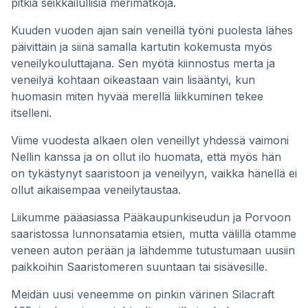
pitkiä seikkailullisia merimatkoja.
Kuuden vuoden ajan sain veneillä työni puolesta lähes
päivittäin ja siinä samalla kartutin kokemusta myös
veneilykouluttajana. Sen myötä kiinnostus merta ja
veneilyä kohtaan oikeastaan vain lisääntyi, kun
huomasin miten hyvää merellä liikkuminen tekee
itselleni.
Viime vuodesta alkaen olen veneillyt yhdessä vaimoni
Nellin kanssa ja on ollut ilo huomata, että myös hän
on tykästynyt saaristoon ja veneilyyn, vaikka hänellä ei
ollut aikaisempaa veneilytaustaa.
Liikumme pääasiassa Pääkaupunkiseudun ja Porvoon
saaristossa lunnonsatamia etsien, mutta välillä otamme
veneen auton perään ja lähdemme tutustumaan uusiin
paikkoihin Saaristomeren suuntaan tai sisävesille.
Meidän uusi veneemme on pinkin värinen Silacraft