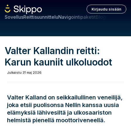
Kirjaudu sisään
Sovellus
Reittisuunnittelu
Navigointipaketit
Blogi
Valter Kallandin reitti:
Karun kauniit ulkoluodot
Julkaistu
31 maj 2026
Valter Kalland on seikkailullinen veneilijä,
joka etsii puolisonsa Nellin kanssa uusia
elämyksiä lähivesiltä ja ulkosaariston
helmistä pienellä moottoriveneellä.