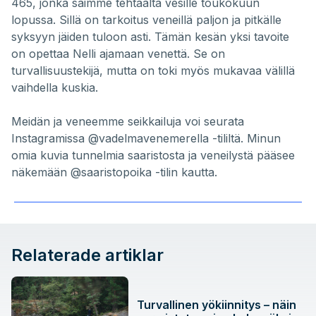
465, jonka saimme tehtaalta vesille toukokuun
lopussa. Sillä on tarkoitus veneillä paljon ja pitkälle
syksyyn jäiden tuloon asti. Tämän kesän yksi tavoite
on opettaa Nelli ajamaan venettä. Se on
turvallisuustekijä, mutta on toki myös mukavaa välillä
vaihdella kuskia.
Meidän ja veneemme seikkailuja voi seurata
Instagramissa
@vadelmavenemerella
-tililtä. Minun
omia kuvia tunnelmia saaristosta ja veneilystä pääsee
näkemään
@saaristopoika
-tilin kautta.
Relaterade artiklar
Turvallinen yökiinnitys – näin