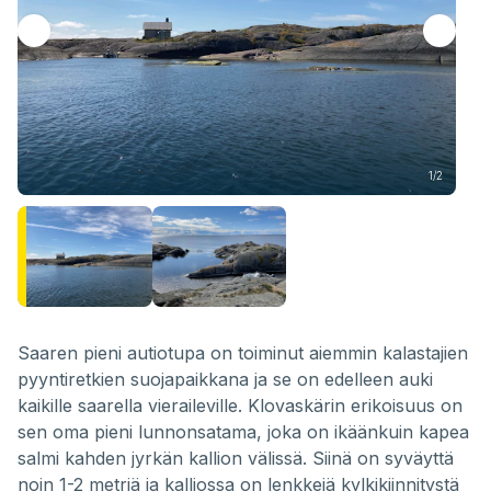
1/2
Saaren pieni autiotupa on toiminut aiemmin kalastajien
pyyntiretkien suojapaikkana ja se on edelleen auki
kaikille saarella vieraileville. Klovaskärin erikoisuus on
sen oma pieni lunnonsatama, joka on ikäänkuin kapea
salmi kahden jyrkän kallion välissä. Siinä on syväyttä
noin 1-2 metriä ja kalliossa on lenkkejä kylkikiinnitystä